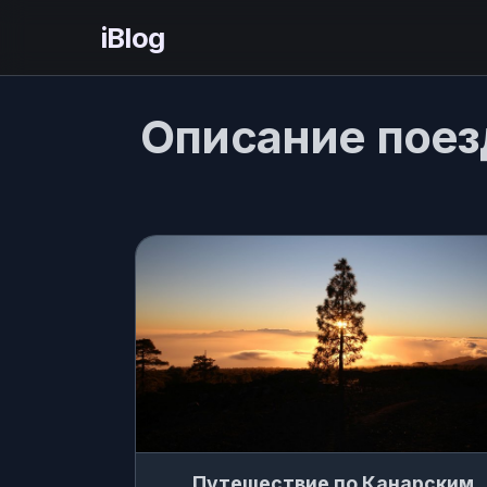
iBlog
Описание поез
Путешествие по Канарским