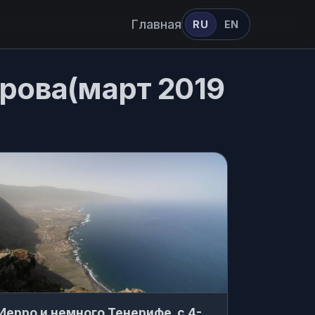
Главная
RU
EN
рова(март 2019
Иерро и немного Тенерифе. с 4-